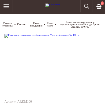
0
Какао масло натуральное
Главная
Какао
Какао
Каталог
нерафинированное Фино де Арома
страница
продукция
масло
AruBio, 100 гр.
Артикул ARKM100