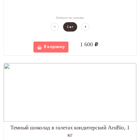
Выберите вес упаковки
1
шт
1 600
u
В корзину
Темный шоколад в галетах кондитерский AruBio, 1
кг