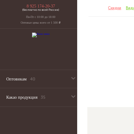
8 925 174-20-37
Каталог
Скидки
Вид
(бесплатно по всей России)
Пн-Пт с 10:00 до 18:00
Оптовые цены всего от 1 500
u
Оптовикам
Эквиваленты какао масла оптом
Какао продукция
Какао масло оптом
Какао бобы
Какао порошок оптом
Какао масло