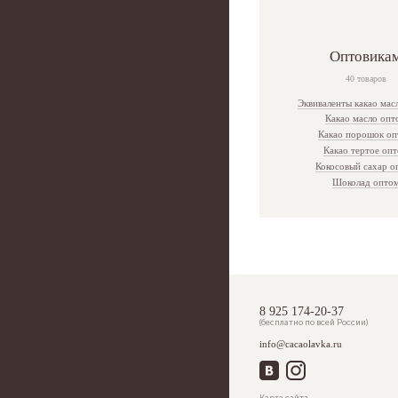
Какао тертое оптом
Какао порошок
Кокосовый сахар оптом
Оптовика
Какао тертое
40 товаров
Шоколад оптом
Киноа в шоколаде
Эквиваленты какао мас
Какао масло опт
Шоколад в галетах
Какао порошок о
Какао тертое оп
Кокосовый сахар о
Шоколад опто
8 925 174-20-37
(бесплатно по всей России)
info@cacaolavka.ru