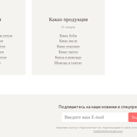
м
Какао продукция
35 товаров
ла оптом
Какао бобы
ом
Какао масло
птом
Какао порошок
том
Какао тертое
птом
Киноа в шоколаде
м
Шоколад в галетах
Подпишитесь на наши новинки и спецпр
По
Нажимая кнопку «Подписаться» вы подтверждаете свое согл
персональных данных