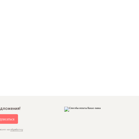
едложения!
дписаться
асие на
обработку